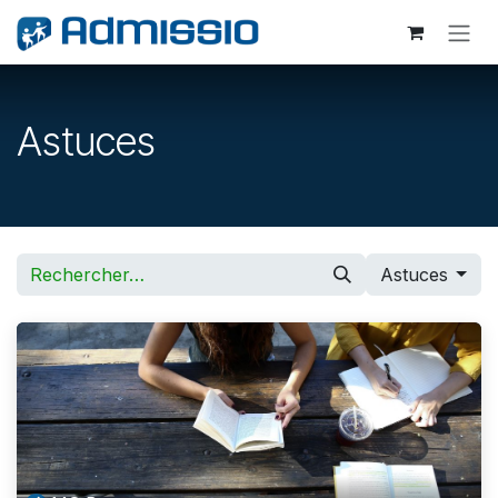
Se rendre au contenu
Astuces
Astuces